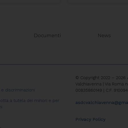
Documenti
News
© Copyright 2022 – 2026 As
Valchiavenna | Via Roma n
 e discriminazioni
00835860149 | C.F. 91009
otta a tutela dei minori e per
asdcvalchiavenna@gma
ni
Privacy Policy
n