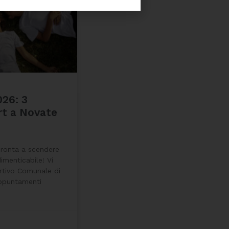
26: 3
rt a Novate
pronta a scendere
imenticabile! Vi
tivo Comunale di
ppuntamenti