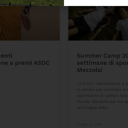
enti
Summer Camp 20
one a premi ASDC
settimane di spo
Mezzola!
L’A.S.D.C. Valchiavenna è 
in campo per un’estate ind
aspettiamo al Campo Spor
Novate Mezzola per tre a
all’insegna dello
Maggio 6, 2026