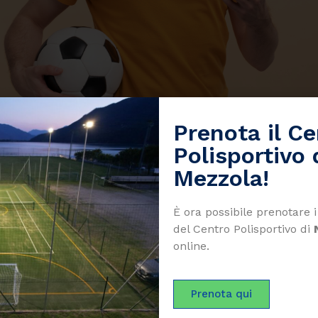
Prenota il C
Polisportivo 
Mezzola!
tizia
È ora possibile prenotare
del Centro Polisportivo di
online.
NOTIZIE
Prenota qui