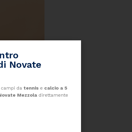
entro
di Novate
 i campi da
tennis
e
calcio a 5
Novate Mezzola
direttamente
NOTIZIE