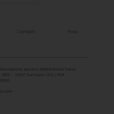
Contatti
Foto
sociazione sportiva dilettantistica Calcio
. 1900 – 23027 Samolaco (SO) | P.IVA
400143
il.com